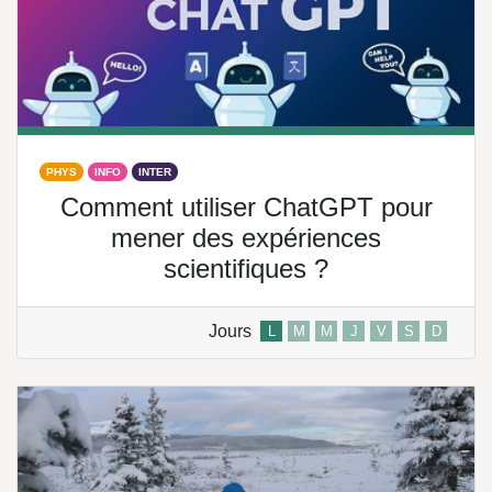
PHYS
INFO
INTER
Comment utiliser ChatGPT pour
mener des expériences
scientifiques ?
Jours
L
M
M
J
V
S
D