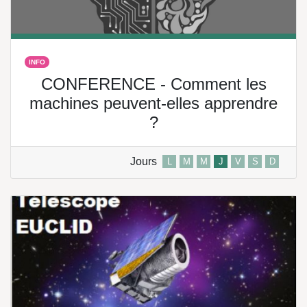
INFO
CONFERENCE - Comment les
machines peuvent-elles apprendre
?
Jours
L
M
M
J
V
S
D