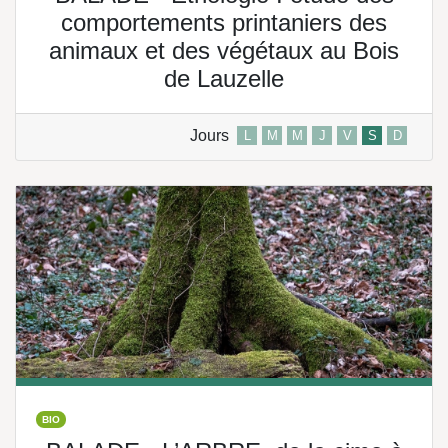
comportements printaniers des
animaux et des végétaux au Bois
de Lauzelle
Jours
L
M
M
J
V
S
D
BIO