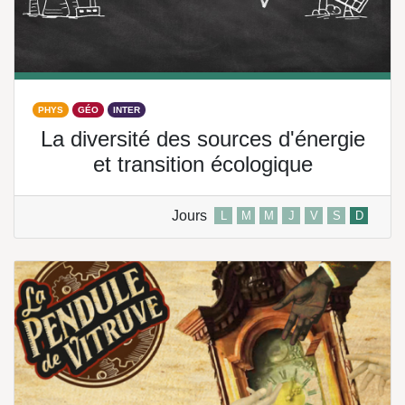
PHYS
GÉO
INTER
La diversité des sources d'énergie
et transition écologique
Jours
L
M
M
J
V
S
D