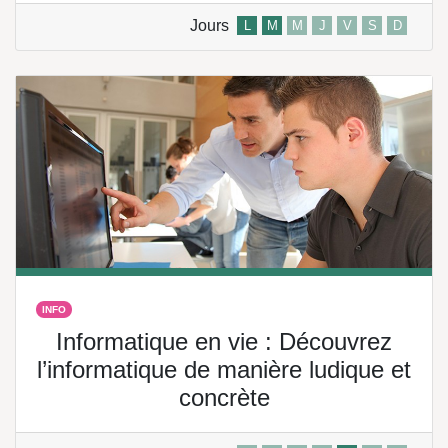
Jours
L
M
M
J
V
S
D
INFO
Informatique en vie : Découvrez
l’informatique de manière ludique et
concrète