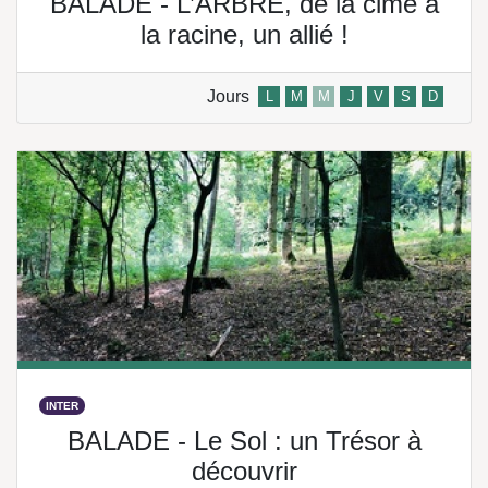
BALADE - L’ARBRE, de la cime à
la racine, un allié !
Jours
L
M
M
J
V
S
D
INTER
BALADE - Le Sol : un Trésor à
découvrir