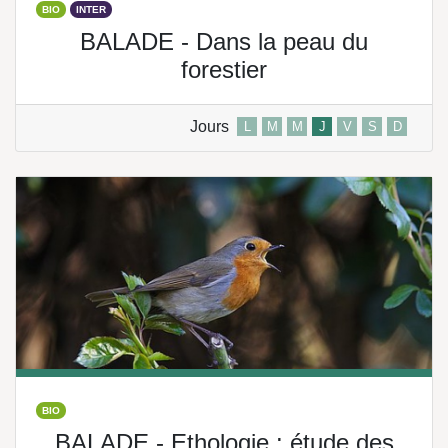
BIO
INTER
BALADE - Dans la peau du
forestier
Jours
L
M
M
J
V
S
D
BIO
BALADE - Ethologie : étude des