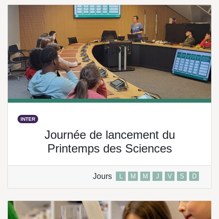
INTER
Journée de lancement du
Printemps des Sciences
Jours
L
M
M
J
V
S
D