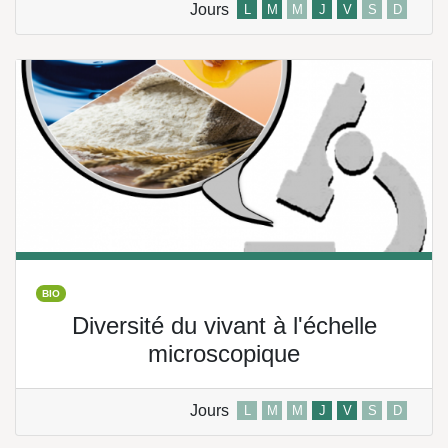
Jours
L
M
M
J
V
S
D
BIO
Diversité du vivant à l'échelle
microscopique
Jours
L
M
M
J
V
S
D