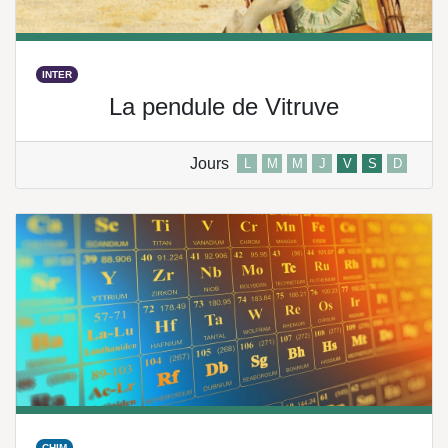
INTER
La pendule de Vitruve
Jours
L
M
M
J
V
S
D
CHIM