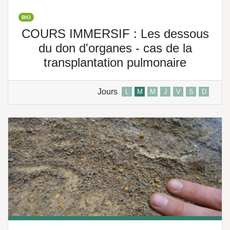
BIO
COURS IMMERSIF : Les dessous
du don d'organes - cas de la
transplantation pulmonaire
Jours
L
M
M
J
V
S
D