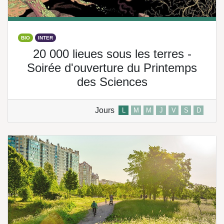
BIO
INTER
20 000 lieues sous les terres -
Soirée d'ouverture du Printemps
des Sciences
Jours
L
M
M
J
V
S
D