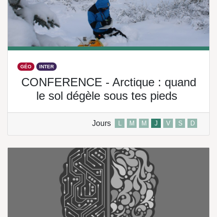
GÉO
INTER
CONFERENCE - Arctique : quand
le sol dégèle sous tes pieds
Jours
L
M
M
J
V
S
D