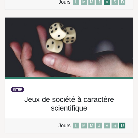
Jours
L
M
M
J
V
S
D
INTER
Jeux de société à caractère
scientifique
Jours
L
M
M
J
V
S
D