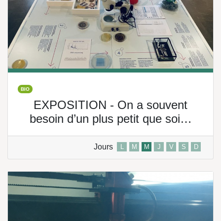
BIO
EXPOSITION - On a souvent
besoin d’un plus petit que soi…
Jours
L
M
M
J
V
S
D