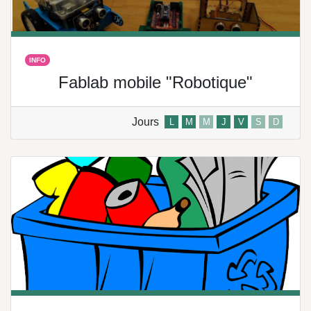
INFO
Fablab mobile "Robotique"
Jours
L
M
M
J
V
S
D