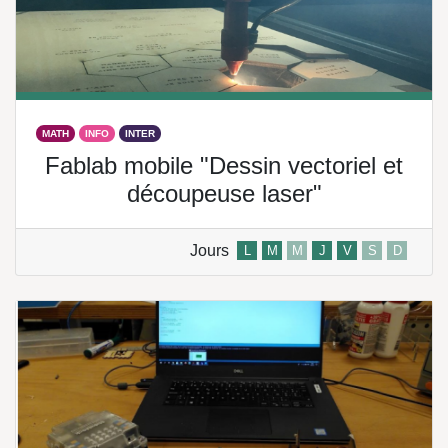
MATH
INFO
INTER
Fablab mobile "Dessin vectoriel et
découpeuse laser"
Jours
L
M
M
J
V
S
D