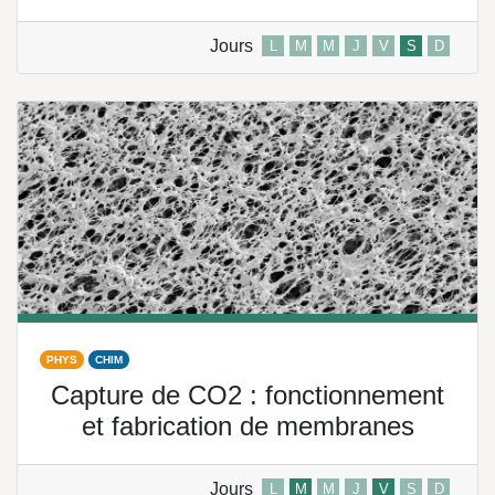
Jours
L
M
M
J
V
S
D
PHYS
CHIM
Capture de CO2 : fonctionnement
et fabrication de membranes
Jours
L
M
M
J
V
S
D