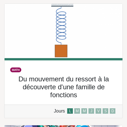
MATH
Du mouvement du ressort à la
découverte d'une famille de
fonctions
Jours
L
M
M
J
V
S
D