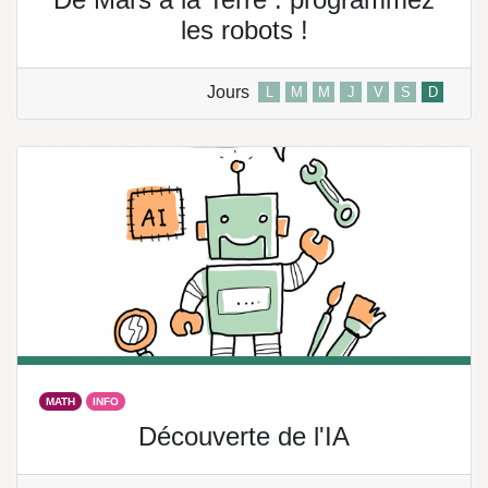
les robots !
Jours
L
M
M
J
V
S
D
MATH
INFO
Découverte de l'IA