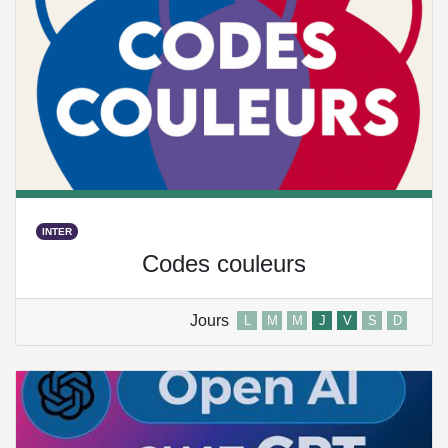
INTER
Codes couleurs
Jours
L
M
M
J
V
S
D