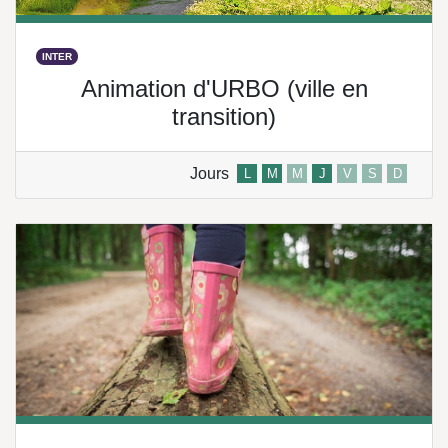
INTER
Animation d'URBO (ville en
transition)
Jours
L
M
M
J
V
S
D