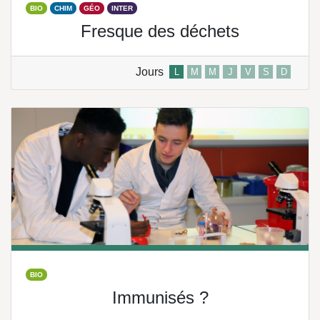
BIO
CHIM
GÉO
INTER
Fresque des déchets
Jours
L
M
M
J
V
S
D
BIO
Immunisés ?