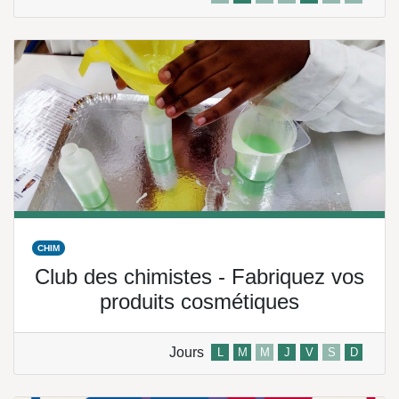
CHIM
Club des chimistes - Fabriquez vos
produits cosmétiques
Jours
L
M
M
J
V
S
D