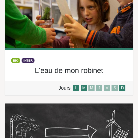
BIO
INTER
L'eau de mon robinet
Jours
L
M
M
J
V
S
D