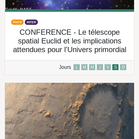
PHYS
INTER
CONFERENCE - Le télescope
spatial Euclid et les implications
attendues pour l'Univers primordial
Jours
L
M
M
J
V
S
D