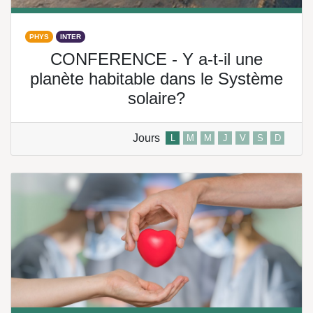
PHYS
INTER
CONFERENCE - Y a-t-il une
planète habitable dans le Système
solaire?
Jours
L
M
M
J
V
S
D