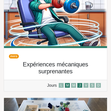
PHYS
Expériences mécaniques
surprenantes
Jours
L
M
M
J
V
S
D