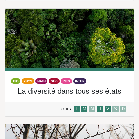
BIO
PHYS
MATH
GÉO
INFO
INTER
La diversité dans tous ses états
Jours
L
M
M
J
V
S
D