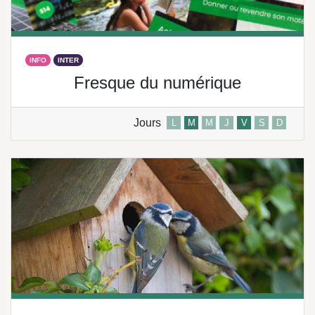
INFO
INTER
Fresque du numérique
Jours
L
M
M
J
V
S
D