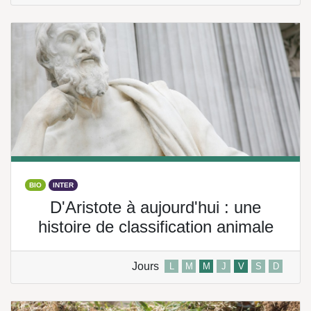
BIO
INTER
D'Aristote à aujourd'hui : une
histoire de classification animale
Jours
L
M
M
J
V
S
D