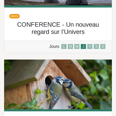
PHYS
CONFERENCE - Un nouveau
regard sur l'Univers
Jours
L
M
M
J
V
S
D