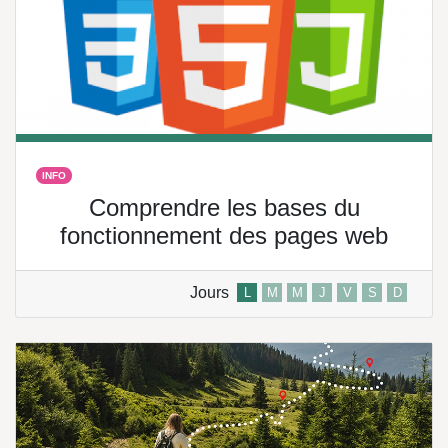
INFO
Comprendre les bases du
fonctionnement des pages web
Jours
L
M
M
J
V
S
D