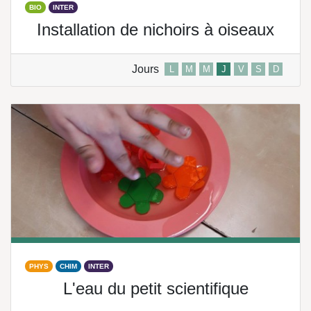
BIO
INTER
Installation de nichoirs à oiseaux
Jours
L
M
M
J
V
S
D
PHYS
CHIM
INTER
L'eau du petit scientifique