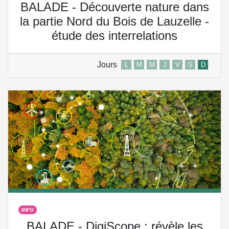
BALADE - Découverte nature dans
la partie Nord du Bois de Lauzelle -
étude des interrelations
Jours
L
M
M
J
V
S
D
INFO
BALADE - DigiScope : révèle les