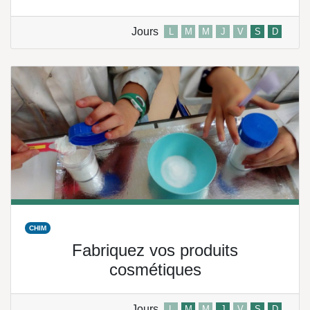
Jours
L
M
M
J
V
S
D
CHIM
Fabriquez vos produits
cosmétiques
Jours
L
M
M
J
V
S
D