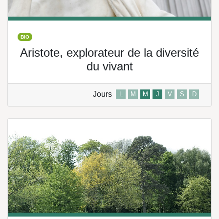
BIO
Aristote, explorateur de la diversité
du vivant
Jours
L
M
M
J
V
S
D