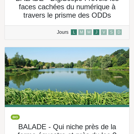
faces cachées du numérique à
travers le prisme des ODDs
Jours
L
M
M
J
V
S
D
BIO
BALADE - Qui niche près de la