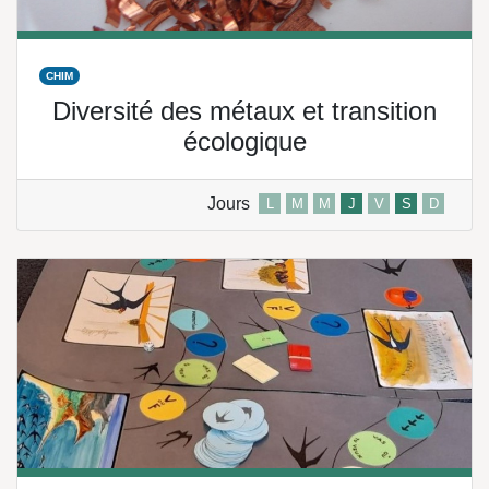
CHIM
Diversité des métaux et transition
écologique
Jours
L
M
M
J
V
S
D