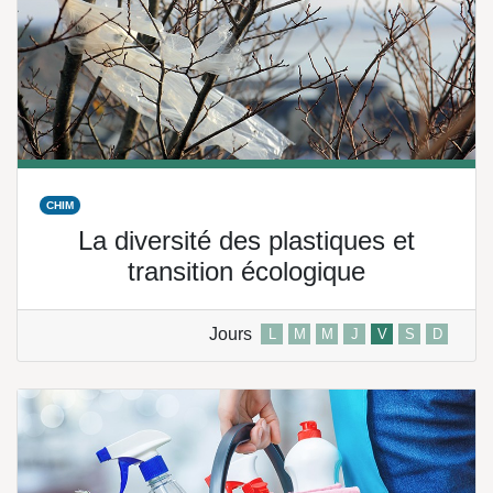
CHIM
La diversité des plastiques et
transition écologique
Jours
L
M
M
J
V
S
D