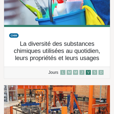
CHIM
La diversité des substances
chimiques utilisées au quotidien,
leurs propriétés et leurs usages
Jours
L
M
M
J
V
S
D