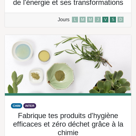
de l'énergie et ses transformations
Jours
L
M
M
J
V
S
D
CHIM
INTER
Fabrique tes produits d'hygiène
efficaces et zéro déchet grâce à la
chimie