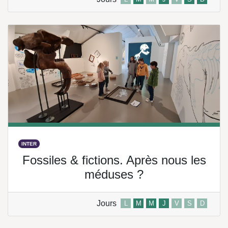
INTER
Fossiles & fictions. Après nous les
méduses ?
Jours
L
M
M
J
V
S
D