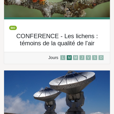
BIO
CONFERENCE - Les lichens :
témoins de la qualité de l'air
Jours
L
M
M
J
V
S
D