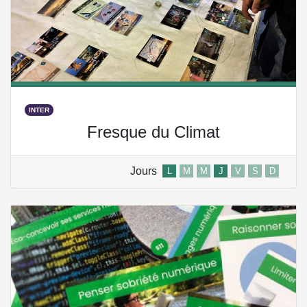
INTER
Fresque du Climat
Jours
L
M
M
J
V
S
D