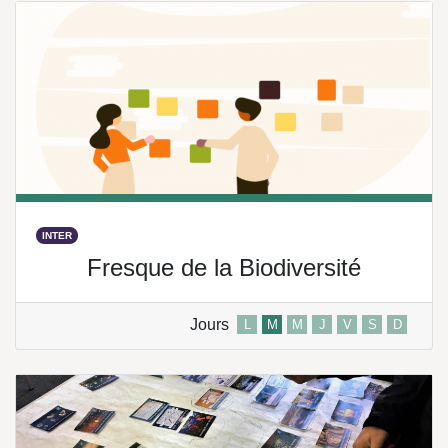
INTER
Fresque de la Biodiversité
Jours
L
M
M
J
V
S
D