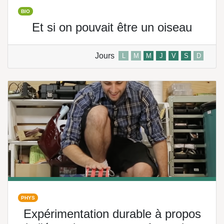
BIO
Et si on pouvait être un oiseau
Jours
L
M
M
J
V
S
D
PHYS
Expérimentation durable à propos