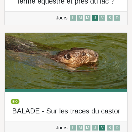
ferme équestre et près du lac ?
Jours
L
M
M
J
V
S
D
BIO
BALADE - Sur les traces du castor
Jours
L
M
M
J
V
S
D