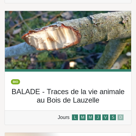
BIO
BALADE - Traces de la vie animale
au Bois de Lauzelle
Jours
L
M
M
J
V
S
D