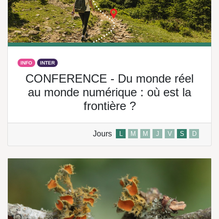
INFO
INTER
CONFERENCE - Du monde réel
au monde numérique : où est la
frontière ?
Jours
L
M
M
J
V
S
D