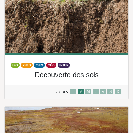
BIO
PHYS
CHIM
GÉO
INTER
Découverte des sols
Jours
L
M
M
J
V
S
D