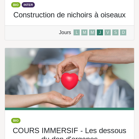
BIO
INTER
Construction de nichoirs à oiseaux
Jours
L
M
M
J
V
S
D
BIO
COURS IMMERSIF - Les dessous