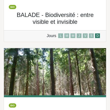
BIO
BALADE - Biodiversité : entre
visible et invisible
Jours
L
M
M
J
V
S
D
BIO