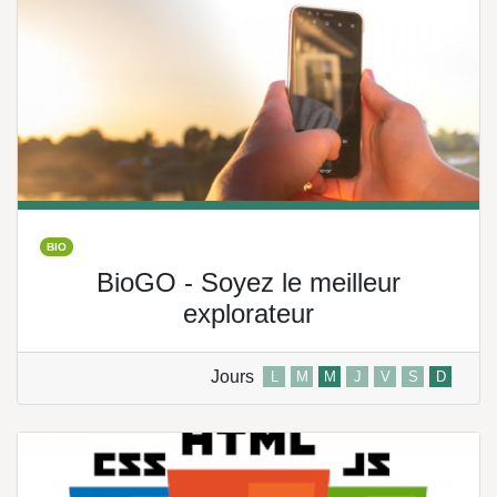
BIO
BioGO - Soyez le meilleur
explorateur
Jours
L
M
M
J
V
S
D