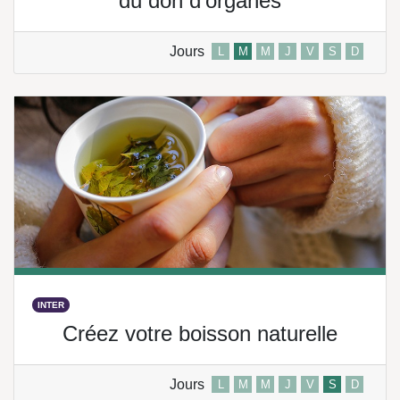
du don d'organes
Jours
L
M
M
J
V
S
D
INTER
Créez votre boisson naturelle
Jours
L
M
M
J
V
S
D