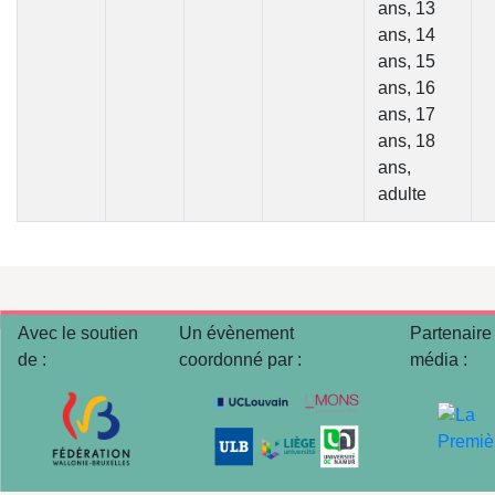
ans, 13
ans, 14
ans, 15
ans, 16
ans, 17
ans, 18
ans,
adulte
Avec le soutien
Un évènement
Partenaire
de :
coordonné par :
média :