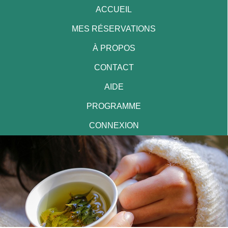
ACCUEIL
MES RÉSERVATIONS
À PROPOS
CONTACT
AIDE
PROGRAMME
CONNEXION