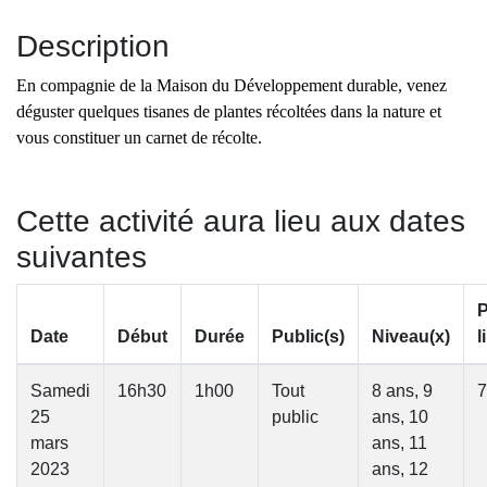
Description
En compagnie de la Maison du Développement durable, venez
déguster quelques tisanes de plantes récoltées dans la
nature et
vous constituer un carnet de récolte.
Cette activité aura lieu aux dates
suivantes
P
Date
Début
Durée
Public(s)
Niveau(x)
l
Samedi
16h30
1h00
Tout
8 ans, 9
7
25
public
ans, 10
mars
ans, 11
2023
ans, 12