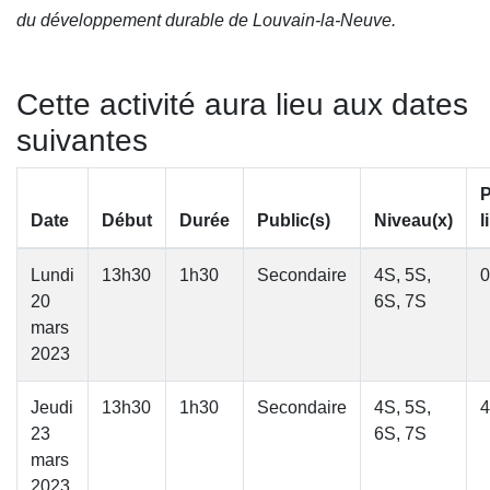
du développement durable de Louvain-la-Neuve.
Cette activité aura lieu aux dates
suivantes
P
Date
Début
Durée
Public(s)
Niveau(x)
l
Lundi
13h30
1h30
Secondaire
4S, 5S,
0
20
6S, 7S
mars
2023
Jeudi
13h30
1h30
Secondaire
4S, 5S,
4
23
6S, 7S
mars
2023