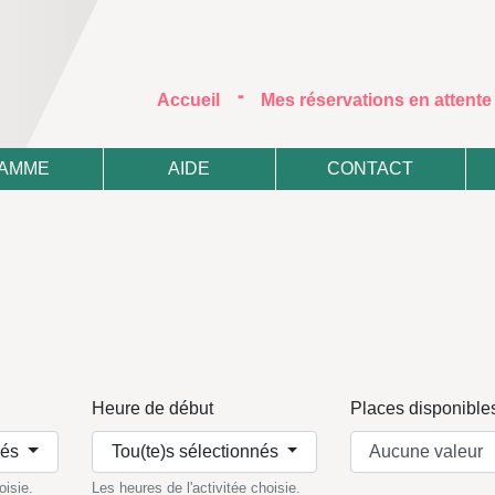
-
(current)
Accueil
Mes réservations en attent
AMME
AIDE
CONTACT
Heure de début
Places disponible
nés
Tou(te)s sélectionnés
oisie.
Les heures de l'activitée choisie.