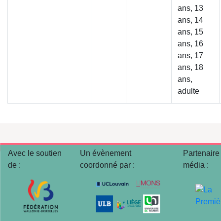
ans, 13
ans, 14
ans, 15
ans, 16
ans, 17
ans, 18
ans,
adulte
Avec le soutien
Un évènement
Partenaire
de :
coordonné par :
média :