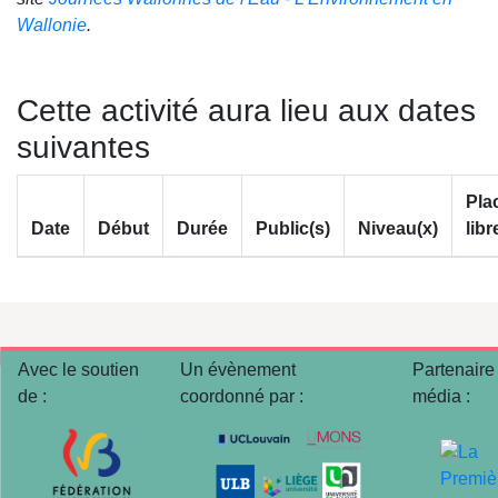
Wallonie
.
Cette activité aura lieu aux dates
suivantes
Pla
Date
Début
Durée
Public(s)
Niveau(x)
libr
Avec le soutien
Un évènement
Partenaire
de :
coordonné par :
média :