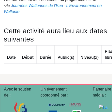
site
Journées Wallonnes de l'Eau - L'Environnement en
Wallonie
.
Cette activité aura lieu aux dates
suivantes
Pla
Date
Début
Durée
Public(s)
Niveau(x)
libr
Avec le soutien
Un évènement
Partenaire
de :
coordonné par :
média :