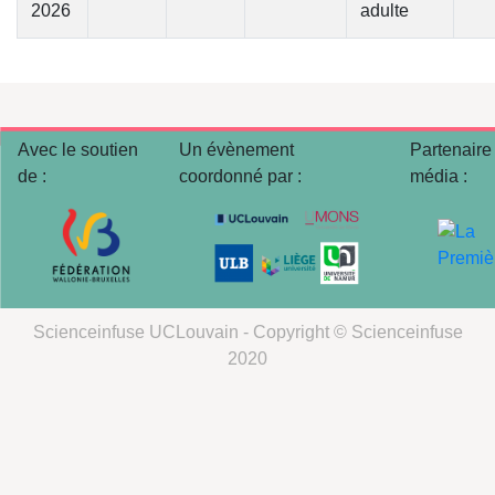
2026
adulte
Avec le soutien
Un évènement
Partenaire
de :
coordonné par :
média :
Scienceinfuse UCLouvain - Copyright © Scienceinfuse
2020