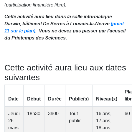
(participation financière libre).
Cette activité aura lieu dans la salle informatique
Darwin, bâtiment De Serres à Louvain-la-Neuve
(point
11 sur le plan)
. Vous ne devez pas passer par l'accueil
du Printemps des Sciences.
Cette activité aura lieu aux dates
suivantes
Pl
Date
Début
Durée
Public(s)
Niveau(x)
lib
Jeudi
18h30
3h00
Tout
16 ans,
60
26
public
17 ans,
mars
18 ans,