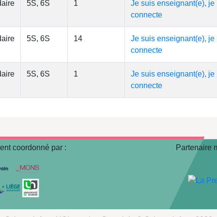
aire
5S, 6S
1
Je suis enseignant(e), je
connecte
aire
5S, 6S
14
Je suis enseignant(e), je
connecte
aire
5S, 6S
1
Je suis enseignant(e), je
connecte
nt coordonné par :
Partenaire 