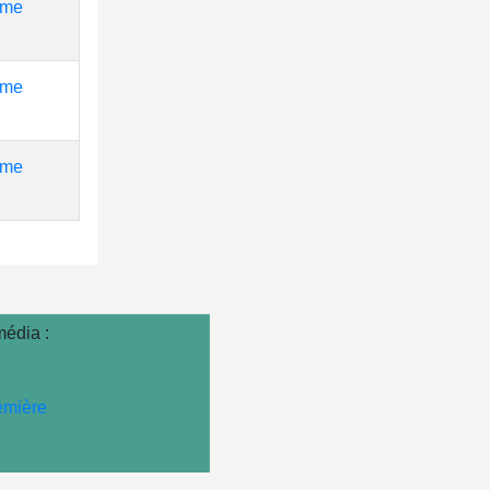
 me
 me
 me
média :