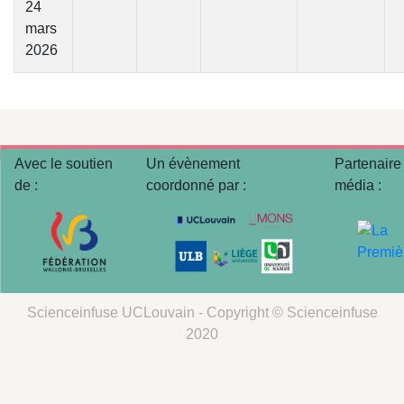
24
mars
2026
Avec le soutien
Un évènement
Partenaire
de :
coordonné par :
média :
Scienceinfuse UCLouvain - Copyright © Scienceinfuse
2020